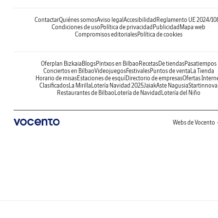
Contactar
Quiénes somos
Aviso legal
Accesibilidad
Reglamento UE 2024/10
Condiciones de uso
Política de privacidad
Publicidad
Mapa web
Compromisos editoriales
Política de cookies
Oferplan Bizkaia
Blogs
Pintxos en Bilbao
Recetas
De tiendas
Pasatiempos
Conciertos en Bilbao
Videojuegos
Festivales
Puntos de venta
La Tienda
Horario de misas
Estaciones de esquí
Directorio de empresas
Ofertas Intern
Clasificados
La Mirilla
Lotería Navidad 2025
Jaiak
Aste Nagusia
Startinnova
Restaurantes de Bilbao
Lotería de Navidad
Lotería del Niño
Webs de Vocento