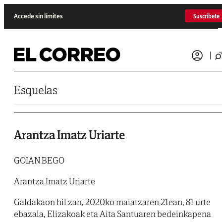
Saltar al contenido
Accede sin límites
Suscríbete
Esquelas
Arantza Imatz Uriarte
GOIAN BEGO
Arantza Imatz Uriarte
Galdakaon hil zan, 2020ko maiatzaren 21ean, 81 urte
ebazala, Elizakoak eta Aita Santuaren bedeinkapena