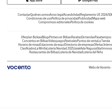
App Store
Google Play
Contactar
Quiénes somos
Aviso legal
Accesibilidad
Reglamento UE 2024/10
Condiciones de uso
Política de privacidad
Publicidad
Mapa web
Compromisos editoriales
Política de cookies
Oferplan Bizkaia
Blogs
Pintxos en Bilbao
Recetas
De tiendas
Pasatiempos
Conciertos en Bilbao
Videojuegos
Festivales
Puntos de venta
La Tienda
Horario de misas
Estaciones de esquí
Directorio de empresas
Ofertas Intern
Clasificados
La Mirilla
Lotería Navidad 2025
Jaiak
Aste Nagusia
Startinnova
Restaurantes de Bilbao
Lotería de Navidad
Lotería del Niño
Webs de Vocento