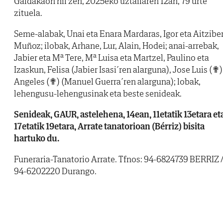
Galdakaon hil zen, 2025eko uztailaren 12an, 79 urte
zituela.
Seme-alabak, Unai eta Enara Mardaras, Igor eta Aitzibe
Muñoz; ilobak, Arhane, Lur, Alain, Hodei; anai-arrebak,
Jabier eta Mª Tere, Mª Luisa eta Martzel, Paulino eta
Izaskun, Felisa (Jabier Isasi´ren alarguna), Jose Luis (✟)
Angeles (✟) (Manuel Guerra´ren alarguna); lobak,
lehengusu-lehengusinak eta beste senideak.
Senideak, GAUR, astelehena, 14ean, 11etatik 13etara et
17etatik 19etara, Arrate tanatorioan (Bérriz) bisita
hartuko du.
Funeraria-Tanatorio Arrate. Tfnos: 94-6824739 BERRIZ 
94-6202220 Durango.