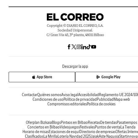
Copyright © DIARIO EL CORREO, S.A.
Sociedad Unipersonal.
C/ Gran Vía 45, 3ª planta, 48011 Bilbao
Descargar la app
App Store
Google Play
Contactar
Quiénes somos
Aviso legal
Accesibilidad
Reglamento UE 2024/10
Condiciones de uso
Política de privacidad
Publicidad
Mapa web
Compromisos editoriales
Política de cookies
Oferplan Bizkaia
Blogs
Pintxos en Bilbao
Recetas
De tiendas
Pasatiempos
Conciertos en Bilbao
Videojuegos
Festivales
Puntos de venta
La Tienda
Horario de misas
Estaciones de esquí
Directorio de empresas
Ofertas Intern
Clasificados
La Mirilla
Lotería Navidad 2025
Jaiak
Aste Nagusia
Startinnova