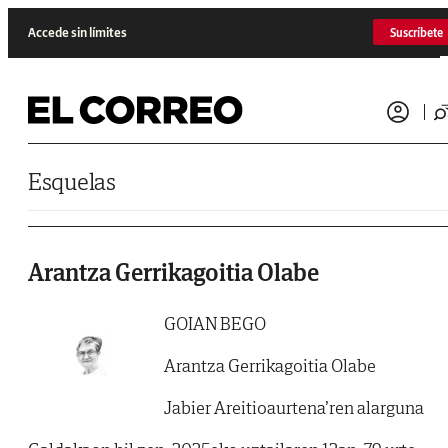
Saltar al contenido
Accede sin límites
Suscríbete
Esquelas
Arantza Gerrikagoitia Olabe
GOIAN BEGO
Arantza Gerrikagoitia Olabe
Jabier Areitioaurtena’ren alarguna