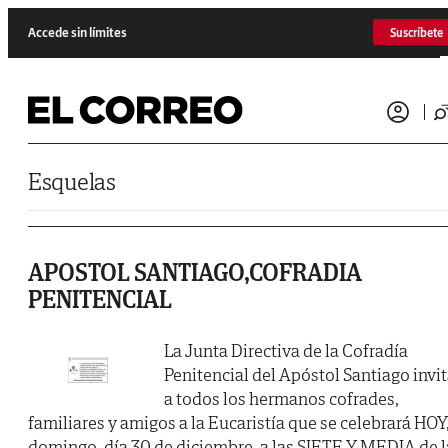
Saltar al contenido
Accede sin límites
Suscríbete
Esquelas
APOSTOL SANTIAGO,COFRADIA
PENITENCIAL
La Junta Directiva de la Cofradía
Penitencial del Apóstol Santiago invi
a todos los hermanos cofrades,
familiares y amigos a la Eucaristía que se celebrará HOY
domingo, día 30 de diciembre, a las SIETE Y MEDIA de l