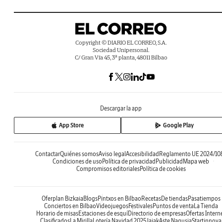
Copyright © DIARIO EL CORREO, S.A.
Sociedad Unipersonal.
C/ Gran Vía 45, 3ª planta, 48011 Bilbao
Descargar la app
App Store
Google Play
Contactar
Quiénes somos
Aviso legal
Accesibilidad
Reglamento UE 2024/10
Condiciones de uso
Política de privacidad
Publicidad
Mapa web
Compromisos editoriales
Política de cookies
Oferplan Bizkaia
Blogs
Pintxos en Bilbao
Recetas
De tiendas
Pasatiempos
Conciertos en Bilbao
Videojuegos
Festivales
Puntos de venta
La Tienda
Horario de misas
Estaciones de esquí
Directorio de empresas
Ofertas Intern
Clasificados
La Mirilla
Lotería Navidad 2025
Jaiak
Aste Nagusia
Startinnova