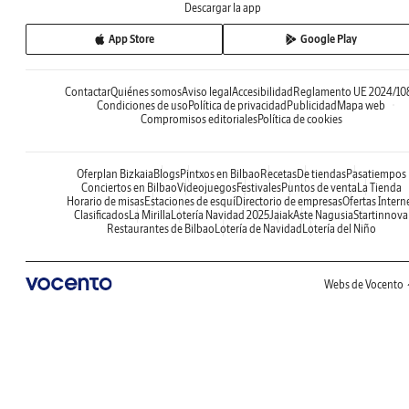
Descargar la app
App Store
Google Play
Contactar
Quiénes somos
Aviso legal
Accesibilidad
Reglamento UE 2024/10
Condiciones de uso
Política de privacidad
Publicidad
Mapa web
Compromisos editoriales
Política de cookies
Oferplan Bizkaia
Blogs
Pintxos en Bilbao
Recetas
De tiendas
Pasatiempos
Conciertos en Bilbao
Videojuegos
Festivales
Puntos de venta
La Tienda
Horario de misas
Estaciones de esquí
Directorio de empresas
Ofertas Intern
Clasificados
La Mirilla
Lotería Navidad 2025
Jaiak
Aste Nagusia
Startinnova
Restaurantes de Bilbao
Lotería de Navidad
Lotería del Niño
Webs de Vocento