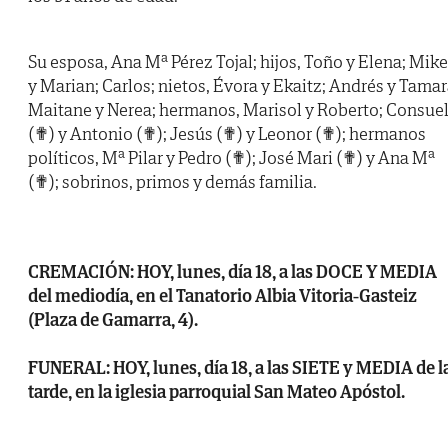
Su esposa, Ana Mª Pérez Tojal; hijos, Toño y Elena; Mike
y Marian; Carlos; nietos, Évora y Ekaitz; Andrés y Tamar
Maitane y Nerea; hermanos, Marisol y Roberto; Consue
(✟) y Antonio (✟); Jesús (✟) y Leonor (✟); hermanos
políticos, Mª Pilar y Pedro (✟); José Mari (✟) y Ana Mª
(✟); sobrinos, primos y demás familia.
CREMACIÓN: HOY, lunes, día 18, a las DOCE Y MEDIA
del mediodía, en el Tanatorio Albia Vitoria-Gasteiz
(Plaza de Gamarra, 4).
FUNERAL: HOY, lunes, día 18, a las SIETE y MEDIA de l
tarde, en la iglesia parroquial San Mateo Apóstol.