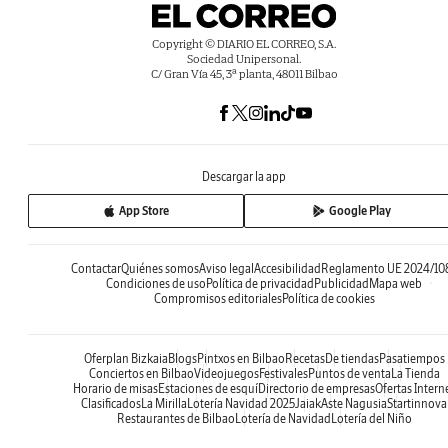
Copyright © DIARIO EL CORREO, S.A.
Sociedad Unipersonal.
C/ Gran Vía 45, 3ª planta, 48011 Bilbao
Descargar la app
App Store
Google Play
Contactar
Quiénes somos
Aviso legal
Accesibilidad
Reglamento UE 2024/10
Condiciones de uso
Política de privacidad
Publicidad
Mapa web
Compromisos editoriales
Política de cookies
Oferplan Bizkaia
Blogs
Pintxos en Bilbao
Recetas
De tiendas
Pasatiempos
Conciertos en Bilbao
Videojuegos
Festivales
Puntos de venta
La Tienda
Horario de misas
Estaciones de esquí
Directorio de empresas
Ofertas Intern
Clasificados
La Mirilla
Lotería Navidad 2025
Jaiak
Aste Nagusia
Startinnova
Restaurantes de Bilbao
Lotería de Navidad
Lotería del Niño