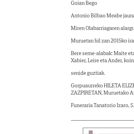
Goian Bego
Antonio Bilbao Meabe jaun
Miren Olabarriagaren alarg
Muruetan hil zan 2015ko ira
Bere seme-alabak: Maite eta 
Xabier, Leire eta Ander, koi
senide guztiak.
Gorpuaurreko HILETA ELIZK
ZAZPIRETAN, Muruetako An
Funeraria Tanatorio Izaro, S