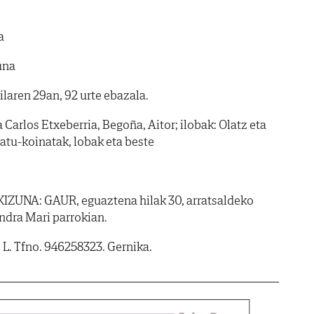
a
una
ilaren 29an, 92 urte ebazala.
Carlos Etxeberria, Begoña, Aitor; ilobak: Olatz eta
natu-koinatak, lobak eta beste
IZUNA: GAUR, eguaztena hilak 30, arratsaldeko
dra Mari parrokian.
. L. Tfno. 946258323. Gernika.