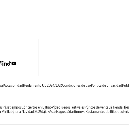
gal
Accesibilidad
Reglamento UE 2024/1083
Condiciones de uso
Política de privacidad
Publ
as
Pasatiempos
Conciertos en Bilbao
Videojuegos
Festivales
Puntos de venta
La Tienda
Hora
 Mirilla
Lotería Navidad 2025
Jaiak
Aste Nagusia
Startinnova
Restaurantes de Bilbao
Loterí