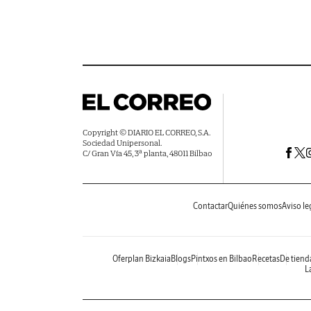
Copyright © DIARIO EL CORREO, S.A.
Sociedad Unipersonal.
C/ Gran Vía 45, 3ª planta, 48011 Bilbao
Contactar
Quiénes somos
Aviso le
Oferplan Bizkaia
Blogs
Pintxos en Bilbao
Recetas
De tiend
La