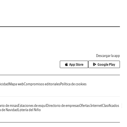
Descargar la app
App Store
Google Play
icidad
Mapa web
Compromisos editoriales
Política de cookies
rio de misas
Estaciones de esquí
Directorio de empresas
Ofertas Internet
Clasificados
a de Navidad
Lotería del Niño