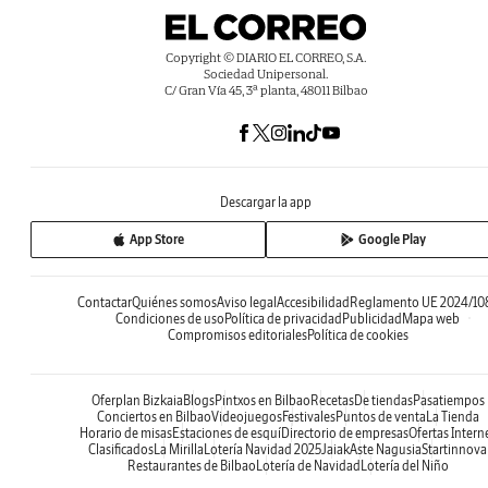
Copyright © DIARIO EL CORREO, S.A.
Sociedad Unipersonal.
C/ Gran Vía 45, 3ª planta, 48011 Bilbao
Descargar la app
App Store
Google Play
Contactar
Quiénes somos
Aviso legal
Accesibilidad
Reglamento UE 2024/10
Condiciones de uso
Política de privacidad
Publicidad
Mapa web
Compromisos editoriales
Política de cookies
Oferplan Bizkaia
Blogs
Pintxos en Bilbao
Recetas
De tiendas
Pasatiempos
Conciertos en Bilbao
Videojuegos
Festivales
Puntos de venta
La Tienda
Horario de misas
Estaciones de esquí
Directorio de empresas
Ofertas Intern
Clasificados
La Mirilla
Lotería Navidad 2025
Jaiak
Aste Nagusia
Startinnova
Restaurantes de Bilbao
Lotería de Navidad
Lotería del Niño