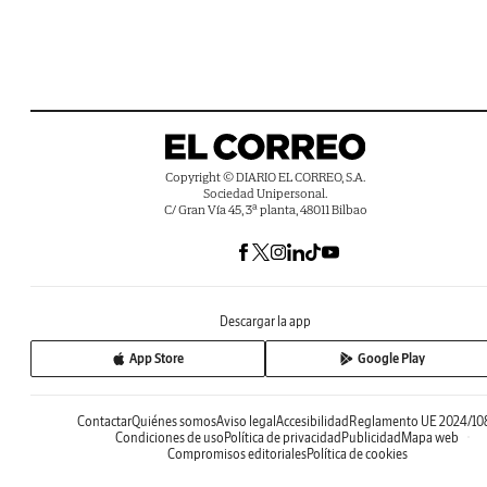
Copyright © DIARIO EL CORREO, S.A.
Sociedad Unipersonal.
C/ Gran Vía 45, 3ª planta, 48011 Bilbao
Descargar la app
App Store
Google Play
Contactar
Quiénes somos
Aviso legal
Accesibilidad
Reglamento UE 2024/10
Condiciones de uso
Política de privacidad
Publicidad
Mapa web
Compromisos editoriales
Política de cookies