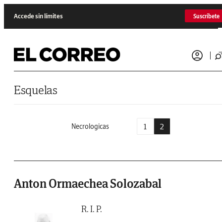
Saltar al contenido
Accede sin límites
Suscríbete
Esquelas
1
2
Necrologicas
Anton Ormaechea Solozabal
R. I. P.