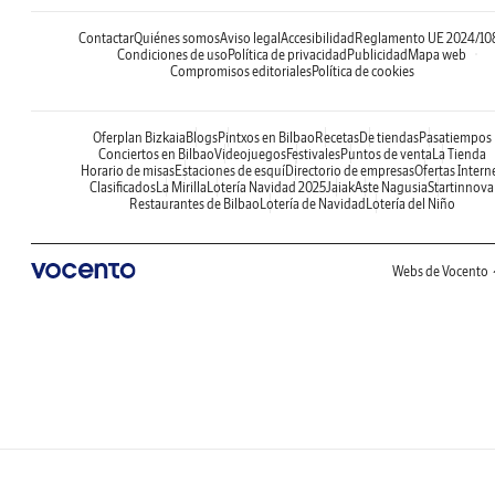
Contactar
Quiénes somos
Aviso legal
Accesibilidad
Reglamento UE 2024/10
Condiciones de uso
Política de privacidad
Publicidad
Mapa web
Compromisos editoriales
Política de cookies
Oferplan Bizkaia
Blogs
Pintxos en Bilbao
Recetas
De tiendas
Pasatiempos
Conciertos en Bilbao
Videojuegos
Festivales
Puntos de venta
La Tienda
Horario de misas
Estaciones de esquí
Directorio de empresas
Ofertas Intern
Clasificados
La Mirilla
Lotería Navidad 2025
Jaiak
Aste Nagusia
Startinnova
Restaurantes de Bilbao
Lotería de Navidad
Lotería del Niño
Webs de Vocento