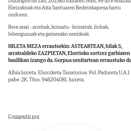
Durangon hil zan, 2023ko irailaren 1ean, 99 urte ebazala
Eleizakoak eta Aita Santuaren Bedeinkapena hartu
ondoren.
Bere anai - arrebak, koinatu - koinatak, ilobak,
lehengusuak eta gainerako senideak.
HILETA MEZA errautsekin: ASTEARTEAN, hilak 5,
arratsaldeko ZAZPIETAN, Elorrioko sortzez garbiaren
basilikan izango da. Gorpua senitartean erraustuko da
Albia Iurreta. Ehorzketa-Tanatorioa. Pol. Padureta U.A.I.
pabe. 2K. Tfno. 946204081. Iurreta.
Compartir por