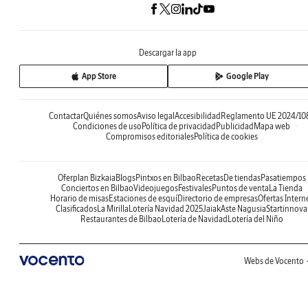
Descargar la app
App Store
Google Play
Contactar
Quiénes somos
Aviso legal
Accesibilidad
Reglamento UE 2024/10
Condiciones de uso
Política de privacidad
Publicidad
Mapa web
Compromisos editoriales
Política de cookies
Oferplan Bizkaia
Blogs
Pintxos en Bilbao
Recetas
De tiendas
Pasatiempos
Conciertos en Bilbao
Videojuegos
Festivales
Puntos de venta
La Tienda
Horario de misas
Estaciones de esquí
Directorio de empresas
Ofertas Intern
Clasificados
La Mirilla
Lotería Navidad 2025
Jaiak
Aste Nagusia
Startinnova
Restaurantes de Bilbao
Lotería de Navidad
Lotería del Niño
Webs de Vocento