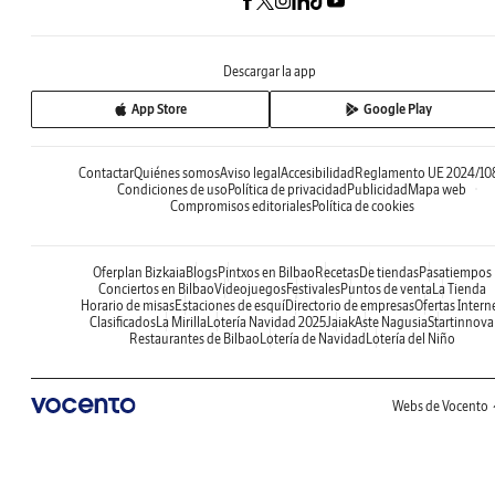
Descargar la app
App Store
Google Play
Contactar
Quiénes somos
Aviso legal
Accesibilidad
Reglamento UE 2024/10
Condiciones de uso
Política de privacidad
Publicidad
Mapa web
Compromisos editoriales
Política de cookies
Oferplan Bizkaia
Blogs
Pintxos en Bilbao
Recetas
De tiendas
Pasatiempos
Conciertos en Bilbao
Videojuegos
Festivales
Puntos de venta
La Tienda
Horario de misas
Estaciones de esquí
Directorio de empresas
Ofertas Intern
Clasificados
La Mirilla
Lotería Navidad 2025
Jaiak
Aste Nagusia
Startinnova
Restaurantes de Bilbao
Lotería de Navidad
Lotería del Niño
Webs de Vocento