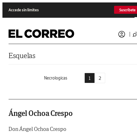
Saltar al contenido
Accede sin límites
Suscríbete
Esquelas
1
2
Necrologicas
Ángel Ochoa Crespo
Don Ángel Ochoa Crespo