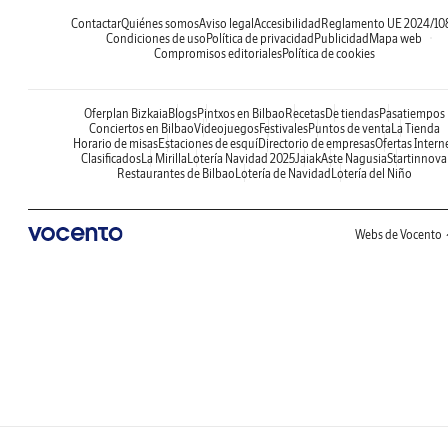
Contactar
Quiénes somos
Aviso legal
Accesibilidad
Reglamento UE 2024/10
Condiciones de uso
Política de privacidad
Publicidad
Mapa web
Compromisos editoriales
Política de cookies
Oferplan Bizkaia
Blogs
Pintxos en Bilbao
Recetas
De tiendas
Pasatiempos
Conciertos en Bilbao
Videojuegos
Festivales
Puntos de venta
La Tienda
Horario de misas
Estaciones de esquí
Directorio de empresas
Ofertas Intern
Clasificados
La Mirilla
Lotería Navidad 2025
Jaiak
Aste Nagusia
Startinnova
Restaurantes de Bilbao
Lotería de Navidad
Lotería del Niño
Webs de Vocento