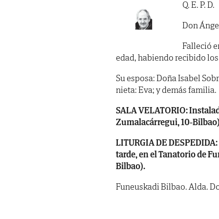
Q. E. P. D.
Don Ángel
Falleció e
edad, habiendo recibido los SS
Su esposa: Doña Isabel Sobrin
nieta: Eva; y demás familia.
SALA VELATORIO: Instalada 
Zumalacárregui, 10-Bilbao),
LITURGIA DE DESPEDIDA: HOY
tarde, en el Tanatorio de F
Bilbao).
Funeuskadi Bilbao. Alda. Doc