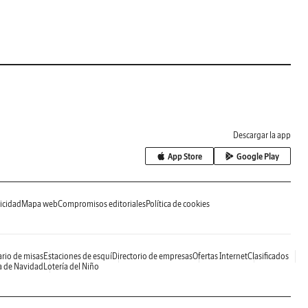
Descargar la app
App Store
Google Play
icidad
Mapa web
Compromisos editoriales
Política de cookies
rio de misas
Estaciones de esquí
Directorio de empresas
Ofertas Internet
Clasificados
a de Navidad
Lotería del Niño