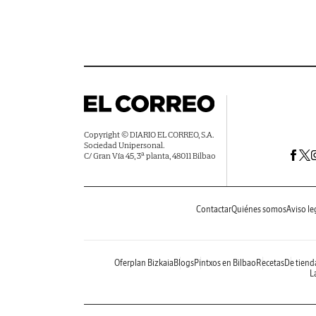
Copyright © DIARIO EL CORREO, S.A.
Sociedad Unipersonal.
C/ Gran Vía 45, 3ª planta, 48011 Bilbao
Contactar
Quiénes somos
Aviso le
Oferplan Bizkaia
Blogs
Pintxos en Bilbao
Recetas
De tiend
La