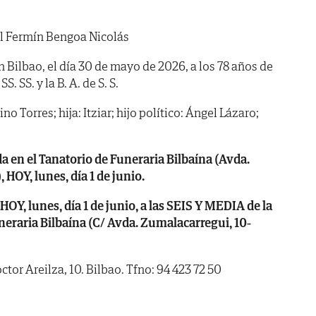
 Fermín Bengoa Nicolás
n Bilbao, el día 30 de mayo de 2026, a los 78 años de
. SS. y la B. A. de S. S.
o Torres; hija: Itziar; hijo político: Ángel Lázaro;
en el Tanatorio de Funeraria Bilbaína (Avda.
 HOY, lunes, día 1 de junio.
, lunes, día 1 de junio, a las SEIS Y MEDIA de la
uneraria Bilbaína (C/ Avda. Zumalacarregui, 10-
tor Areilza, 10. Bilbao. Tfno: 94 423 72 50