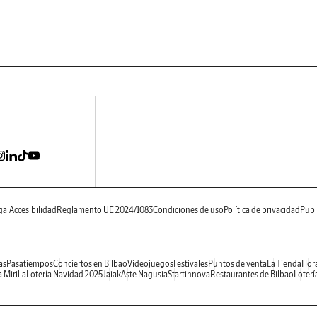
gal
Accesibilidad
Reglamento UE 2024/1083
Condiciones de uso
Política de privacidad
Publ
as
Pasatiempos
Conciertos en Bilbao
Videojuegos
Festivales
Puntos de venta
La Tienda
Hora
 Mirilla
Lotería Navidad 2025
Jaiak
Aste Nagusia
Startinnova
Restaurantes de Bilbao
Loterí