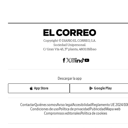
Copyright © DIARIO EL CORREO, S.A.
Sociedad Unipersonal.
C/ Gran Vía 45, 3ª planta, 48011 Bilbao
Descargar la app
App Store
Google Play
Contactar
Quiénes somos
Aviso legal
Accesibilidad
Reglamento UE 2024/10
Condiciones de uso
Política de privacidad
Publicidad
Mapa web
Compromisos editoriales
Política de cookies