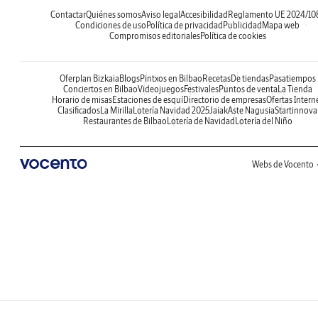
Contactar
Quiénes somos
Aviso legal
Accesibilidad
Reglamento UE 2024/10
Condiciones de uso
Política de privacidad
Publicidad
Mapa web
Compromisos editoriales
Política de cookies
Oferplan Bizkaia
Blogs
Pintxos en Bilbao
Recetas
De tiendas
Pasatiempos
Conciertos en Bilbao
Videojuegos
Festivales
Puntos de venta
La Tienda
Horario de misas
Estaciones de esquí
Directorio de empresas
Ofertas Intern
Clasificados
La Mirilla
Lotería Navidad 2025
Jaiak
Aste Nagusia
Startinnova
Restaurantes de Bilbao
Lotería de Navidad
Lotería del Niño
Webs de Vocento