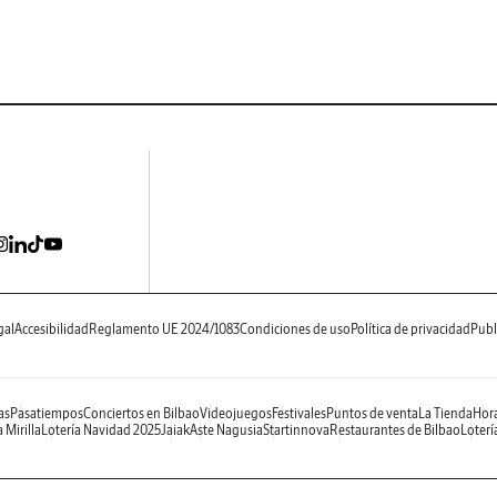
gal
Accesibilidad
Reglamento UE 2024/1083
Condiciones de uso
Política de privacidad
Publ
as
Pasatiempos
Conciertos en Bilbao
Videojuegos
Festivales
Puntos de venta
La Tienda
Hora
 Mirilla
Lotería Navidad 2025
Jaiak
Aste Nagusia
Startinnova
Restaurantes de Bilbao
Loterí