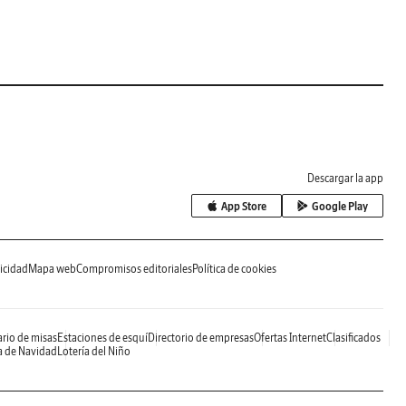
Descargar la app
App Store
Google Play
icidad
Mapa web
Compromisos editoriales
Política de cookies
rio de misas
Estaciones de esquí
Directorio de empresas
Ofertas Internet
Clasificados
a de Navidad
Lotería del Niño