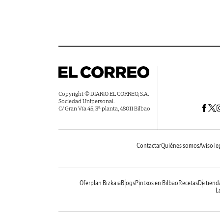
Copyright © DIARIO EL CORREO, S.A.
Sociedad Unipersonal.
C/ Gran Vía 45, 3ª planta, 48011 Bilbao
Contactar
Quiénes somos
Aviso le
Oferplan Bizkaia
Blogs
Pintxos en Bilbao
Recetas
De tiend
La