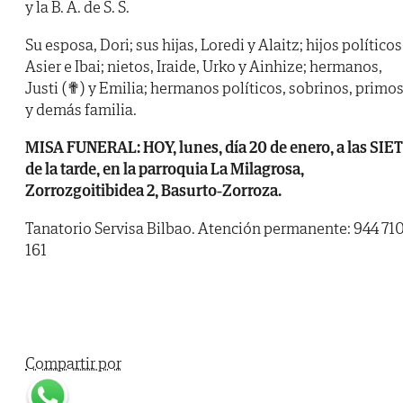
y la B. A. de S. S.
Su esposa, Dori; sus hijas, Loredi y Alaitz; hijos políticos
Asier e Ibai; nietos, Iraide, Urko y Ainhize; hermanos,
Justi (✟) y Emilia; hermanos políticos, sobrinos, primo
y demás familia.
MISA FUNERAL: HOY, lunes, día 20 de enero, a las SIE
de la tarde, en la parroquia La Milagrosa,
Zorrozgoitibidea 2, Basurto-Zorroza.
Tanatorio Servisa Bilbao. Atención permanente: 944 71
161
Compartir por