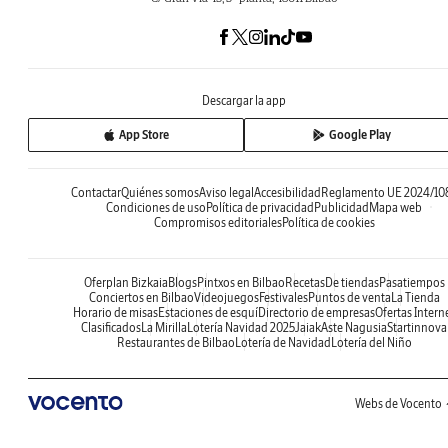
Descargar la app
App Store
Google Play
Contactar
Quiénes somos
Aviso legal
Accesibilidad
Reglamento UE 2024/10
Condiciones de uso
Política de privacidad
Publicidad
Mapa web
Compromisos editoriales
Política de cookies
Oferplan Bizkaia
Blogs
Pintxos en Bilbao
Recetas
De tiendas
Pasatiempos
Conciertos en Bilbao
Videojuegos
Festivales
Puntos de venta
La Tienda
Horario de misas
Estaciones de esquí
Directorio de empresas
Ofertas Intern
Clasificados
La Mirilla
Lotería Navidad 2025
Jaiak
Aste Nagusia
Startinnova
Restaurantes de Bilbao
Lotería de Navidad
Lotería del Niño
Webs de Vocento