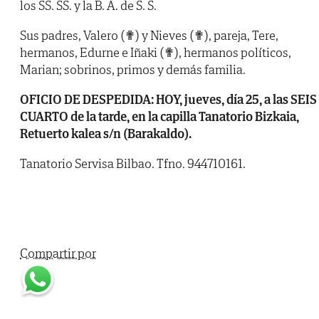
los SS. SS. y la B. A. de S. S.
Sus padres, Valero (✟) y Nieves (✟), pareja, Tere,
hermanos, Edurne e Iñaki (✟), hermanos políticos,
Marian; sobrinos, primos y demás familia.
OFICIO DE DESPEDIDA: HOY, jueves, día 25, a las SEIS
CUARTO de la tarde, en la capilla Tanatorio Bizkaia,
Retuerto kalea s/n (Barakaldo).
Tanatorio Servisa Bilbao. Tfno. 944710161.
Compartir por