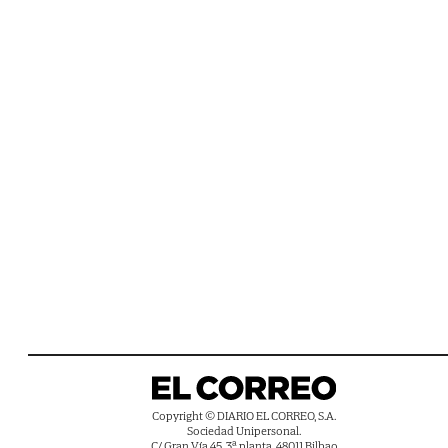
Copyright © DIARIO EL CORREO, S.A.
Sociedad Unipersonal.
C/ Gran Vía 45, 3ª planta, 48011 Bilbao