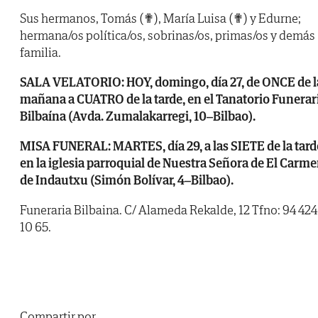
Sus hermanos, Tomás (✟), María Luisa (✟) y Edurne;
hermana/os política/os, sobrinas/os, primas/os y demás
familia.
SALA VELATORIO: HOY, domingo, día 27, de ONCE de l
mañana a CUATRO de la tarde, en el Tanatorio Funerar
Bilbaína (Avda. Zumalakarregi, 10–Bilbao).
MISA FUNERAL: MARTES, día 29, a las SIETE de la tard
en la iglesia parroquial de Nuestra Señora de El Carm
de Indautxu (Simón Bolívar, 4–Bilbao).
Funeraria Bilbaina. C/ Alameda Rekalde, 12 Tfno: 94 424
10 65.
Compartir por