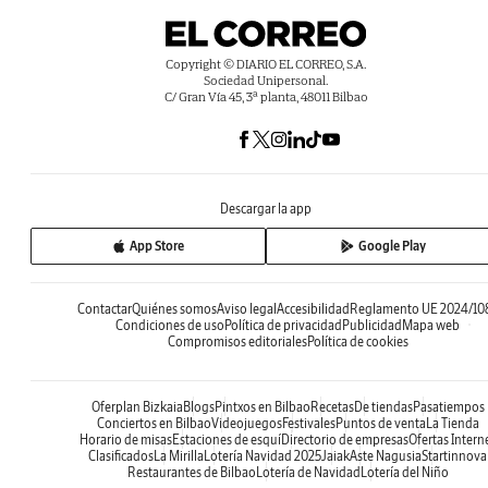
Copyright © DIARIO EL CORREO, S.A.
Sociedad Unipersonal.
C/ Gran Vía 45, 3ª planta, 48011 Bilbao
Descargar la app
App Store
Google Play
Contactar
Quiénes somos
Aviso legal
Accesibilidad
Reglamento UE 2024/10
Condiciones de uso
Política de privacidad
Publicidad
Mapa web
Compromisos editoriales
Política de cookies
Oferplan Bizkaia
Blogs
Pintxos en Bilbao
Recetas
De tiendas
Pasatiempos
Conciertos en Bilbao
Videojuegos
Festivales
Puntos de venta
La Tienda
Horario de misas
Estaciones de esquí
Directorio de empresas
Ofertas Intern
Clasificados
La Mirilla
Lotería Navidad 2025
Jaiak
Aste Nagusia
Startinnova
Restaurantes de Bilbao
Lotería de Navidad
Lotería del Niño