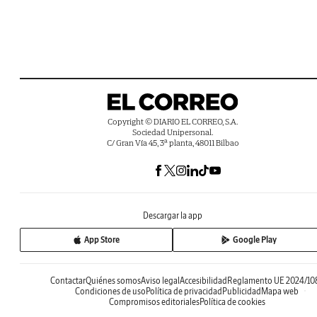
Copyright © DIARIO EL CORREO, S.A.
Sociedad Unipersonal.
C/ Gran Vía 45, 3ª planta, 48011 Bilbao
Descargar la app
App Store
Google Play
Contactar
Quiénes somos
Aviso legal
Accesibilidad
Reglamento UE 2024/10
Condiciones de uso
Política de privacidad
Publicidad
Mapa web
Compromisos editoriales
Política de cookies