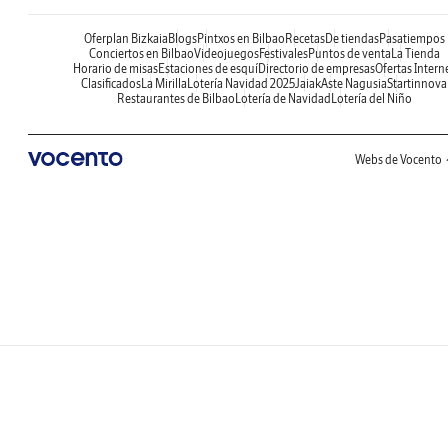
Oferplan Bizkaia
Blogs
Pintxos en Bilbao
Recetas
De tiendas
Pasatiempos
Conciertos en Bilbao
Videojuegos
Festivales
Puntos de venta
La Tienda
Horario de misas
Estaciones de esquí
Directorio de empresas
Ofertas Intern
Clasificados
La Mirilla
Lotería Navidad 2025
Jaiak
Aste Nagusia
Startinnova
Restaurantes de Bilbao
Lotería de Navidad
Lotería del Niño
Webs de Vocento