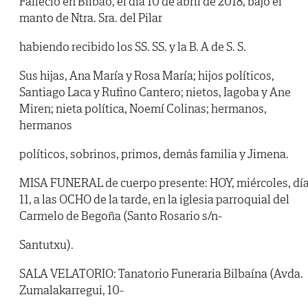
Falleció en Bilbao, el día 10 de abril de 2018, bajo el
manto de Ntra. Sra. del Pilar
habiendo recibido los SS. SS. y la B. A de S. S.
Sus hijas, Ana María y Rosa María; hijos políticos,
Santiago Laca y Rufino Cantero; nietos, Iagoba y Ane
Miren; nieta política, Noemí Colinas; hermanos,
hermanos
políticos, sobrinos, primos, demás familia y Jimena.
MISA FUNERAL de cuerpo presente: HOY, miércoles, dí
11, a las OCHO de la tarde, en la iglesia parroquial del
Carmelo de Begoña (Santo Rosario s/n-
Santutxu).
SALA VELATORIO: Tanatorio Funeraria Bilbaína (Avda.
Zumalakarregui, 10-