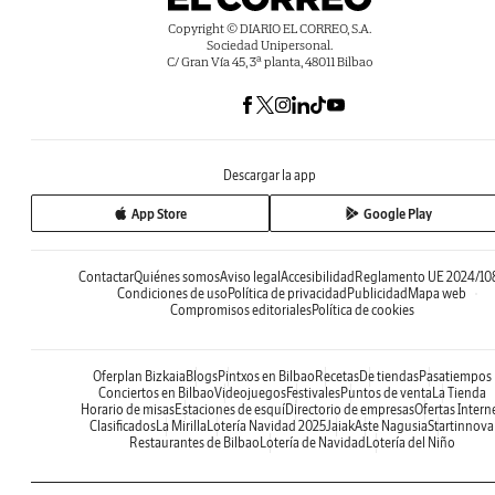
Copyright © DIARIO EL CORREO, S.A.
Sociedad Unipersonal.
C/ Gran Vía 45, 3ª planta, 48011 Bilbao
Descargar la app
App Store
Google Play
Contactar
Quiénes somos
Aviso legal
Accesibilidad
Reglamento UE 2024/10
Condiciones de uso
Política de privacidad
Publicidad
Mapa web
Compromisos editoriales
Política de cookies
Oferplan Bizkaia
Blogs
Pintxos en Bilbao
Recetas
De tiendas
Pasatiempos
Conciertos en Bilbao
Videojuegos
Festivales
Puntos de venta
La Tienda
Horario de misas
Estaciones de esquí
Directorio de empresas
Ofertas Intern
Clasificados
La Mirilla
Lotería Navidad 2025
Jaiak
Aste Nagusia
Startinnova
Restaurantes de Bilbao
Lotería de Navidad
Lotería del Niño