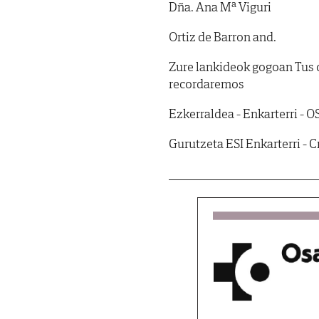
Dña. Ana Mª Viguri
Ortiz de Barron and.
Zure lankideok gogoan Tus
recordaremos
Ezkerraldea - Enkarterri - O
Gurutzeta ESI Enkarterri - 