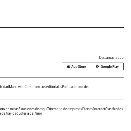
Descargar la app
App Store
Google Play
icidad
Mapa web
Compromisos editoriales
Política de cookies
rio de misas
Estaciones de esquí
Directorio de empresas
Ofertas Internet
Clasificados
a de Navidad
Lotería del Niño