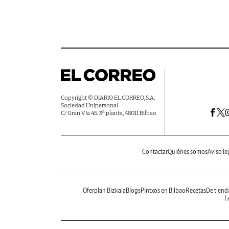
Copyright © DIARIO EL CORREO, S.A.
Sociedad Unipersonal.
C/ Gran Vía 45, 3ª planta, 48011 Bilbao
Contactar
Quiénes somos
Aviso le
Oferplan Bizkaia
Blogs
Pintxos en Bilbao
Recetas
De tiend
La