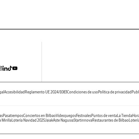
gal
Accesibilidad
Reglamento UE 2024/1083
Condiciones de uso
Política de privacidad
Publ
as
Pasatiempos
Conciertos en Bilbao
Videojuegos
Festivales
Puntos de venta
La Tienda
Hora
 Mirilla
Lotería Navidad 2025
Jaiak
Aste Nagusia
Startinnova
Restaurantes de Bilbao
Loterí