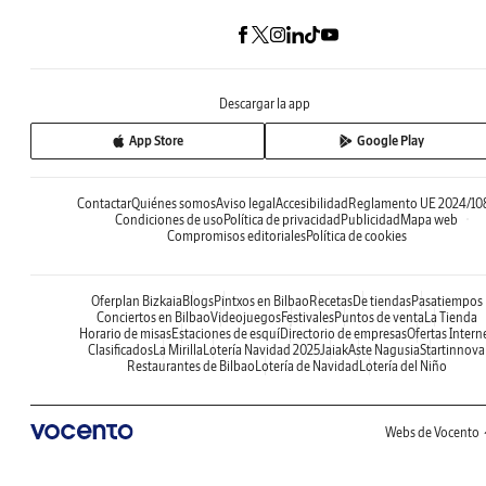
Descargar la app
App Store
Google Play
Contactar
Quiénes somos
Aviso legal
Accesibilidad
Reglamento UE 2024/10
Condiciones de uso
Política de privacidad
Publicidad
Mapa web
Compromisos editoriales
Política de cookies
Oferplan Bizkaia
Blogs
Pintxos en Bilbao
Recetas
De tiendas
Pasatiempos
Conciertos en Bilbao
Videojuegos
Festivales
Puntos de venta
La Tienda
Horario de misas
Estaciones de esquí
Directorio de empresas
Ofertas Intern
Clasificados
La Mirilla
Lotería Navidad 2025
Jaiak
Aste Nagusia
Startinnova
Restaurantes de Bilbao
Lotería de Navidad
Lotería del Niño
Webs de Vocento