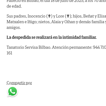
Falleció en Bilbao, el día 18 de julio de 2025, a los 70 añ
de edad.
Sus padres, Inocencio (✟) y Lore (✟); hijos, Beñat y Elisa
Matxalen e Iñigo; nietos, Alaia y Oihan y demás familia 
amigos.
La despedida se realizará en la intimidad familiar.
Tanatorio Servisa Bilbao. Atención permanente: 944 71
161
Compartir por