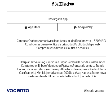
Descargar la app
App Store
Google Play
Contactar
Quiénes somos
Aviso legal
Accesibilidad
Reglamento UE 2024/10
Condiciones de uso
Política de privacidad
Publicidad
Mapa web
Compromisos editoriales
Política de cookies
Oferplan Bizkaia
Blogs
Pintxos en Bilbao
Recetas
De tiendas
Pasatiempos
Conciertos en Bilbao
Videojuegos
Festivales
Puntos de venta
La Tienda
Horario de misas
Estaciones de esquí
Directorio de empresas
Ofertas Intern
Clasificados
La Mirilla
Lotería Navidad 2025
Jaiak
Aste Nagusia
Startinnova
Restaurantes de Bilbao
Lotería de Navidad
Lotería del Niño
Webs de Vocento