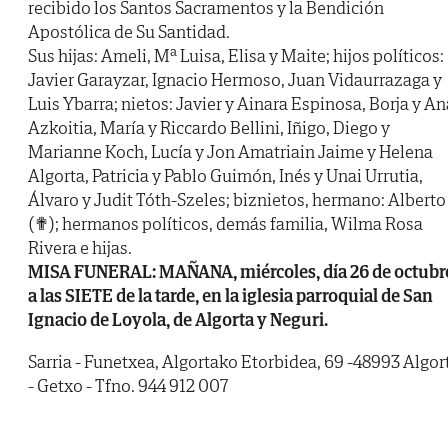
recibido los Santos Sacramentos y la Bendición
Apostólica de Su Santidad.
Sus hijas: Ameli, Mª Luisa, Elisa y Maite; hijos políticos:
Javier Garayzar, Ignacio Hermoso, Juan Vidaurrazaga y
Luis Ybarra; nietos: Javier y Ainara Espinosa, Borja y An
Azkoitia, María y Riccardo Bellini, Iñigo, Diego y
Marianne Koch, Lucía y Jon Amatriain Jaime y Helena
Algorta, Patricia y Pablo Guimón, Inés y Unai Urrutia,
Álvaro y Judit Tóth-Szeles; biznietos, hermano: Alberto
(✟); hermanos políticos, demás familia, Wilma Rosa
Rivera e hijas.
MISA FUNERAL: MAÑANA, miércoles, día 26 de octubr
a las SIETE de la tarde, en la iglesia parroquial de San
Ignacio de Loyola, de Algorta y Neguri.
Sarria - Funetxea, Algortako Etorbidea, 69 -48993 Algor
- Getxo - Tfno. 944 912 007