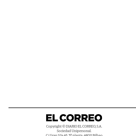
Copyright © DIARIO EL CORREO, S.A.
Sociedad Unipersonal.
C/ Gran Vía 45, 3ª planta, 48011 Bilbao