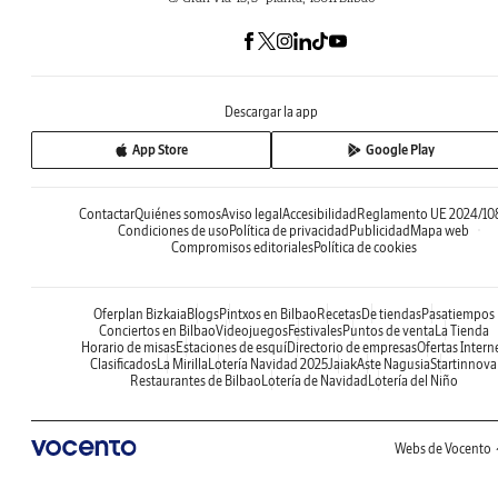
Descargar la app
App Store
Google Play
Contactar
Quiénes somos
Aviso legal
Accesibilidad
Reglamento UE 2024/10
Condiciones de uso
Política de privacidad
Publicidad
Mapa web
Compromisos editoriales
Política de cookies
Oferplan Bizkaia
Blogs
Pintxos en Bilbao
Recetas
De tiendas
Pasatiempos
Conciertos en Bilbao
Videojuegos
Festivales
Puntos de venta
La Tienda
Horario de misas
Estaciones de esquí
Directorio de empresas
Ofertas Intern
Clasificados
La Mirilla
Lotería Navidad 2025
Jaiak
Aste Nagusia
Startinnova
Restaurantes de Bilbao
Lotería de Navidad
Lotería del Niño
Webs de Vocento