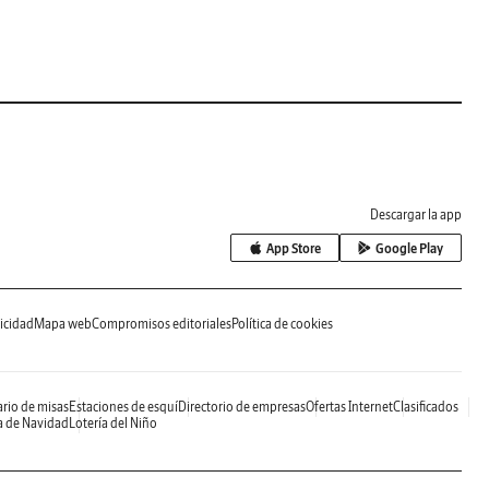
Descargar la app
App Store
Google Play
icidad
Mapa web
Compromisos editoriales
Política de cookies
rio de misas
Estaciones de esquí
Directorio de empresas
Ofertas Internet
Clasificados
a de Navidad
Lotería del Niño