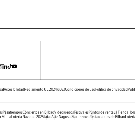
gal
Accesibilidad
Reglamento UE 2024/1083
Condiciones de uso
Política de privacidad
Publ
as
Pasatiempos
Conciertos en Bilbao
Videojuegos
Festivales
Puntos de venta
La Tienda
Hora
 Mirilla
Lotería Navidad 2025
Jaiak
Aste Nagusia
Startinnova
Restaurantes de Bilbao
Loterí