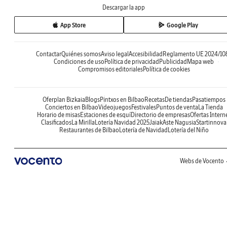
Descargar la app
App Store
Google Play
Contactar
Quiénes somos
Aviso legal
Accesibilidad
Reglamento UE 2024/10
Condiciones de uso
Política de privacidad
Publicidad
Mapa web
Compromisos editoriales
Política de cookies
Oferplan Bizkaia
Blogs
Pintxos en Bilbao
Recetas
De tiendas
Pasatiempos
Conciertos en Bilbao
Videojuegos
Festivales
Puntos de venta
La Tienda
Horario de misas
Estaciones de esquí
Directorio de empresas
Ofertas Intern
Clasificados
La Mirilla
Lotería Navidad 2025
Jaiak
Aste Nagusia
Startinnova
Restaurantes de Bilbao
Lotería de Navidad
Lotería del Niño
Webs de Vocento