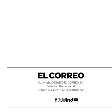
Copyright © DIARIO EL CORREO, S.A.
Sociedad Unipersonal.
C/ Gran Vía 45, 3ª planta, 48011 Bilbao