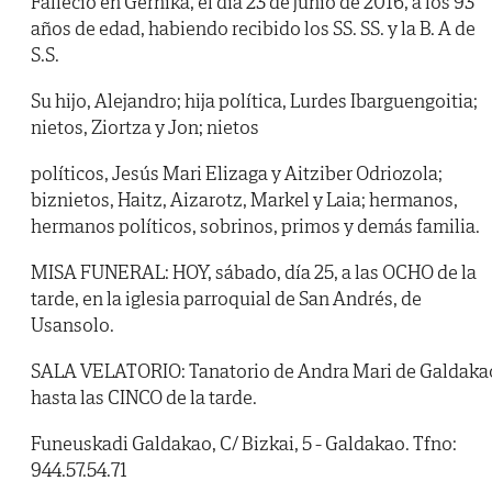
Falleció en Gernika, el día 23 de junio de 2016, a los 93
años de edad, habiendo recibido los SS. SS. y la B. A de
S.S.
Su hijo, Alejandro; hija política, Lurdes Ibarguengoitia;
nietos, Ziortza y Jon; nietos
políticos, Jesús Mari Elizaga y Aitziber Odriozola;
biznietos, Haitz, Aizarotz, Markel y Laia; hermanos,
hermanos políticos, sobrinos, primos y demás familia.
MISA FUNERAL: HOY, sábado, día 25, a las OCHO de la
tarde, en la iglesia parroquial de San Andrés, de
Usansolo.
SALA VELATORIO: Tanatorio de Andra Mari de Galdaka
hasta las CINCO de la tarde.
Funeuskadi Galdakao, C/ Bizkai, 5 - Galdakao. Tfno:
944.57.54.71