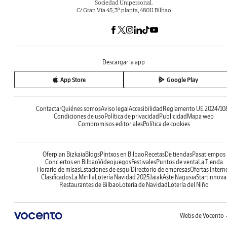
Sociedad Unipersonal.
C/ Gran Vía 45, 3ª planta, 48011 Bilbao
Descargar la app
App Store
Google Play
Contactar
Quiénes somos
Aviso legal
Accesibilidad
Reglamento UE 2024/10
Condiciones de uso
Política de privacidad
Publicidad
Mapa web
Compromisos editoriales
Política de cookies
Oferplan Bizkaia
Blogs
Pintxos en Bilbao
Recetas
De tiendas
Pasatiempos
Conciertos en Bilbao
Videojuegos
Festivales
Puntos de venta
La Tienda
Horario de misas
Estaciones de esquí
Directorio de empresas
Ofertas Intern
Clasificados
La Mirilla
Lotería Navidad 2025
Jaiak
Aste Nagusia
Startinnova
Restaurantes de Bilbao
Lotería de Navidad
Lotería del Niño
Webs de Vocento