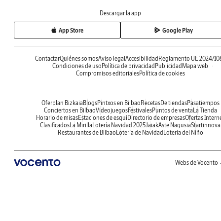
Descargar la app
App Store
Google Play
Contactar
Quiénes somos
Aviso legal
Accesibilidad
Reglamento UE 2024/10
Condiciones de uso
Política de privacidad
Publicidad
Mapa web
Compromisos editoriales
Política de cookies
Oferplan Bizkaia
Blogs
Pintxos en Bilbao
Recetas
De tiendas
Pasatiempos
Conciertos en Bilbao
Videojuegos
Festivales
Puntos de venta
La Tienda
Horario de misas
Estaciones de esquí
Directorio de empresas
Ofertas Intern
Clasificados
La Mirilla
Lotería Navidad 2025
Jaiak
Aste Nagusia
Startinnova
Restaurantes de Bilbao
Lotería de Navidad
Lotería del Niño
Webs de Vocento