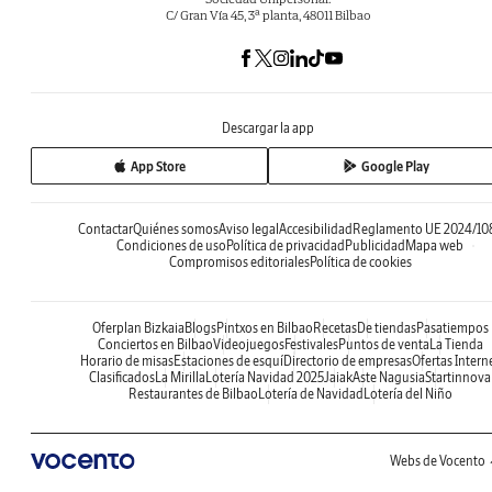
C/ Gran Vía 45, 3ª planta, 48011 Bilbao
Descargar la app
App Store
Google Play
Contactar
Quiénes somos
Aviso legal
Accesibilidad
Reglamento UE 2024/10
Condiciones de uso
Política de privacidad
Publicidad
Mapa web
Compromisos editoriales
Política de cookies
Oferplan Bizkaia
Blogs
Pintxos en Bilbao
Recetas
De tiendas
Pasatiempos
Conciertos en Bilbao
Videojuegos
Festivales
Puntos de venta
La Tienda
Horario de misas
Estaciones de esquí
Directorio de empresas
Ofertas Intern
Clasificados
La Mirilla
Lotería Navidad 2025
Jaiak
Aste Nagusia
Startinnova
Restaurantes de Bilbao
Lotería de Navidad
Lotería del Niño
Webs de Vocento