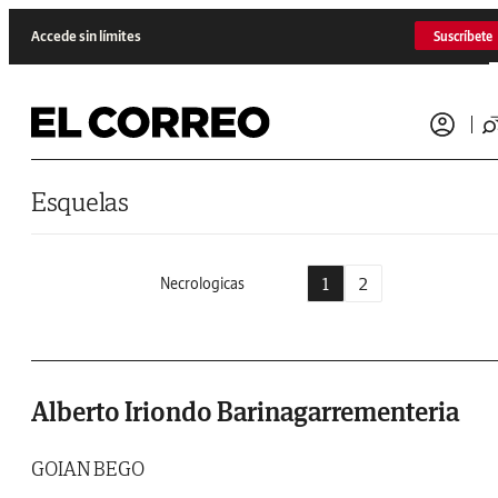
Saltar al contenido
Accede sin límites
Suscríbete
Esquelas
1
2
Necrologicas
Alberto Iriondo Barinagarrementeria
GOIAN BEGO