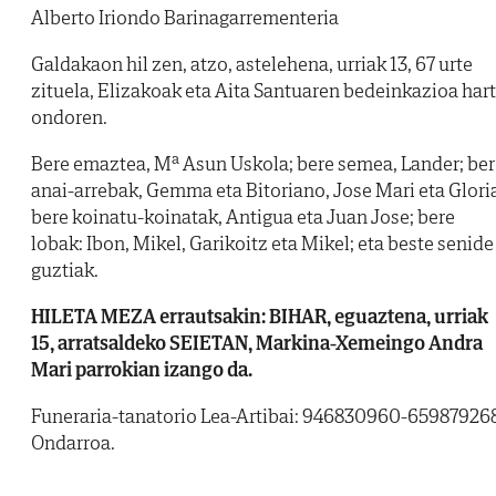
Alberto Iriondo Barinagarrementeria
Galdakaon hil zen, atzo, astelehena, urriak 13, 67 urte
zituela, Elizakoak eta Aita Santuaren bedeinkazioa har
ondoren.
Bere emaztea, Mª Asun Uskola; bere semea, Lander; be
anai-arrebak, Gemma eta Bitoriano, Jose Mari eta Glori
bere koinatu-koinatak, Antigua eta Juan Jose; bere
lobak: Ibon, Mikel, Garikoitz eta Mikel; eta beste senide
guztiak.
HILETA MEZA errautsakin: BIHAR, eguaztena, urriak
15, arratsaldeko SEIETAN, Markina-Xemeingo Andra
Mari parrokian izango da.
Funeraria-tanatorio Lea-Artibai: 946830960-659879268
Ondarroa.