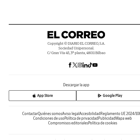
Copyright © DIARIO EL CORREO, S.A.
Sociedad Unipersonal.
C/ Gran Vía 45, 3ª planta, 48011 Bilbao
Descargar la app
App Store
Google Play
Contactar
Quiénes somos
Aviso legal
Accesibilidad
Reglamento UE 2024/10
Condiciones de uso
Política de privacidad
Publicidad
Mapa web
Compromisos editoriales
Política de cookies