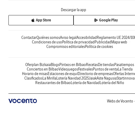
Descargar la app
App Store
Google Play
Contactar
Quiénes somos
Aviso legal
Accesibilidad
Reglamento UE 2024/10
Condiciones de uso
Política de privacidad
Publicidad
Mapa web
Compromisos editoriales
Política de cookies
Oferplan Bizkaia
Blogs
Pintxos en Bilbao
Recetas
De tiendas
Pasatiempos
Conciertos en Bilbao
Videojuegos
Festivales
Puntos de venta
La Tienda
Horario de misas
Estaciones de esquí
Directorio de empresas
Ofertas Intern
Clasificados
La Mirilla
Lotería Navidad 2025
Jaiak
Aste Nagusia
Startinnova
Restaurantes de Bilbao
Lotería de Navidad
Lotería del Niño
Webs de Vocento