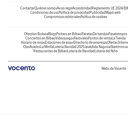
Contactar
Quiénes somos
Aviso legal
Accesibilidad
Reglamento UE 2024/10
Condiciones de uso
Política de privacidad
Publicidad
Mapa web
Compromisos editoriales
Política de cookies
Oferplan Bizkaia
Blogs
Pintxos en Bilbao
Recetas
De tiendas
Pasatiempos
Conciertos en Bilbao
Videojuegos
Festivales
Puntos de venta
La Tienda
Horario de misas
Estaciones de esquí
Directorio de empresas
Ofertas Intern
Clasificados
La Mirilla
Lotería Navidad 2025
Jaiak
Aste Nagusia
Startinnova
Restaurantes de Bilbao
Lotería de Navidad
Lotería del Niño
Webs de Vocento