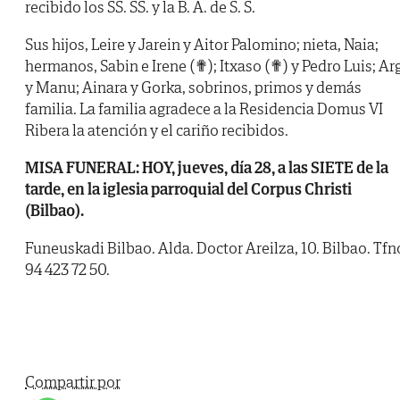
recibido los SS. SS. y la B. A. de S. S.
Sus hijos, Leire y Jarein y Aitor Palomino; nieta, Naia;
hermanos, Sabin e Irene (✟); Itxaso (✟) y Pedro Luis; Ar
y Manu; Ainara y Gorka, sobrinos, primos y demás
familia. La familia agradece a la Residencia Domus VI
Ribera la atención y el cariño recibidos.
MISA FUNERAL: HOY, jueves, día 28, a las SIETE de la
tarde, en la iglesia parroquial del Corpus Christi
(Bilbao).
Funeuskadi Bilbao. Alda. Doctor Areilza, 10. Bilbao. Tfn
94 423 72 50.
Compartir por