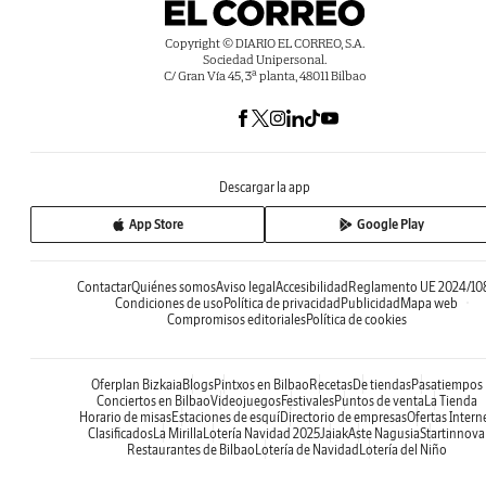
Copyright © DIARIO EL CORREO, S.A.
Sociedad Unipersonal.
C/ Gran Vía 45, 3ª planta, 48011 Bilbao
Descargar la app
App Store
Google Play
Contactar
Quiénes somos
Aviso legal
Accesibilidad
Reglamento UE 2024/10
Condiciones de uso
Política de privacidad
Publicidad
Mapa web
Compromisos editoriales
Política de cookies
Oferplan Bizkaia
Blogs
Pintxos en Bilbao
Recetas
De tiendas
Pasatiempos
Conciertos en Bilbao
Videojuegos
Festivales
Puntos de venta
La Tienda
Horario de misas
Estaciones de esquí
Directorio de empresas
Ofertas Intern
Clasificados
La Mirilla
Lotería Navidad 2025
Jaiak
Aste Nagusia
Startinnova
Restaurantes de Bilbao
Lotería de Navidad
Lotería del Niño