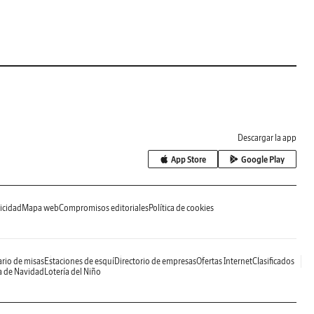
Descargar la app
App Store
Google Play
icidad
Mapa web
Compromisos editoriales
Política de cookies
rio de misas
Estaciones de esquí
Directorio de empresas
Ofertas Internet
Clasificados
a de Navidad
Lotería del Niño