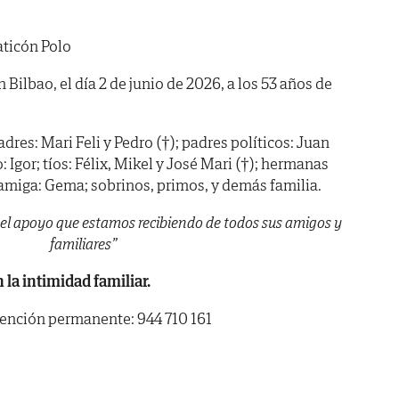
ticón Polo
n Bilbao, el día 2 de junio de 2026, a los 53 años de
adres: Mari Feli y Pedro (†); padres políticos: Juan
gor; tíos: Félix, Mikel y José Mari (†); hermanas
; amiga: Gema; sobrinos, primos, y demás familia.
l apoyo que estamos recibiendo de todos sus amigos y
familiares”
 la intimidad familiar.
tención permanente: 944 710 161