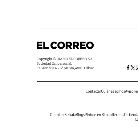
Copyright © DIARIO EL CORREO, S.A.
Sociedad Unipersonal.
C/ Gran Vía 45, 3ª planta, 48011 Bilbao
Contactar
Quiénes somos
Aviso le
Oferplan Bizkaia
Blogs
Pintxos en Bilbao
Recetas
De tiend
La