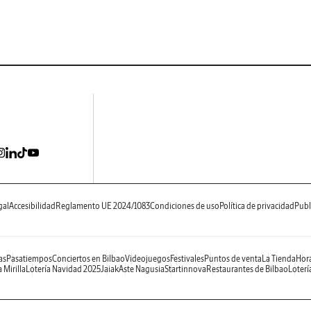
gal
Accesibilidad
Reglamento UE 2024/1083
Condiciones de uso
Política de privacidad
Publ
as
Pasatiempos
Conciertos en Bilbao
Videojuegos
Festivales
Puntos de venta
La Tienda
Hora
 Mirilla
Lotería Navidad 2025
Jaiak
Aste Nagusia
Startinnova
Restaurantes de Bilbao
Loterí