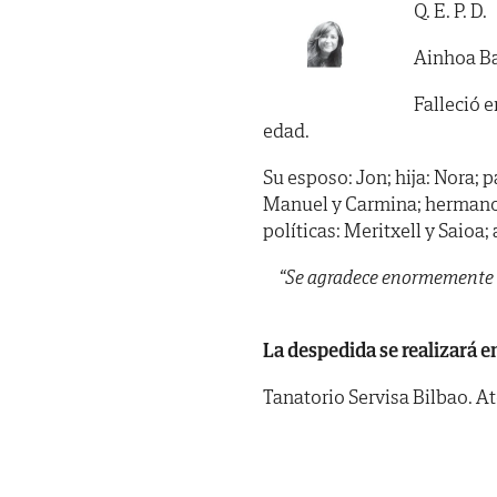
Q. E. P. D.
Ainhoa Ba
Falleció e
edad.
Su esposo: Jon; hija: Nora; p
Manuel y Carmina; hermano: I
políticas: Meritxell y Saioa
“Se agradece enormemente e
La despedida se realizará en
Tanatorio Servisa Bilbao. A