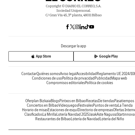
Copyright © DIARIO EL CORREO, S.A.
Sociedad Unipersonal.
C/ Gran Vía 45, 3ª planta, 48011 Bilbao
Descargar la app
App Store
Google Play
Contactar
Quiénes somos
Aviso legal
Accesibilidad
Reglamento UE 2024/10
Condiciones de uso
Política de privacidad
Publicidad
Mapa web
Compromisos editoriales
Política de cookies
Oferplan Bizkaia
Blogs
Pintxos en Bilbao
Recetas
De tiendas
Pasatiempos
Conciertos en Bilbao
Videojuegos
Festivales
Puntos de venta
La Tienda
Horario de misas
Estaciones de esquí
Directorio de empresas
Ofertas Intern
Clasificados
La Mirilla
Lotería Navidad 2025
Jaiak
Aste Nagusia
Startinnova
Restaurantes de Bilbao
Lotería de Navidad
Lotería del Niño