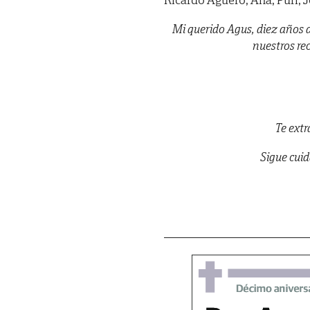
Mi querido Agus, diez años d
nuestros re
Te ext
Sigue cuid