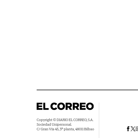
Copyright © DIARIO EL CORREO, S.A.
Sociedad Unipersonal.
C/ Gran Vía 45, 3ª planta, 48011 Bilbao