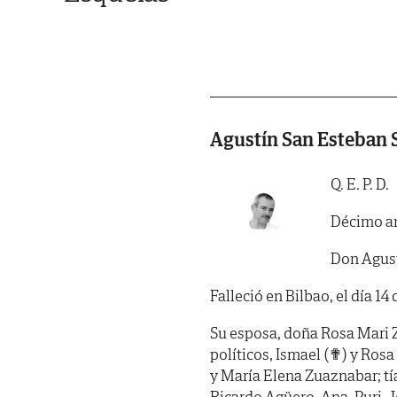
Agustín San Esteban 
Q. E. P. D.
Décimo an
Don Agust
Falleció en Bilbao, el día 14
Su esposa, doña Rosa Mari Z
políticos, Ismael (✟) y Rosa
y María Elena Zuaznabar; tía
Ricardo Agüero, Ana, Puri, 