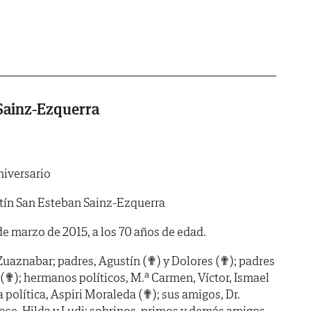
Sainz-Ezquerra
iversario
ín San Esteban Sainz-Ezquerra
 de marzo de 2015, a los 70 años de edad.
uaznabar; padres, Agustín (✟) y Dolores (✟); padres
 (✟); hermanos políticos, M.ª Carmen, Víctor, Ismael
 política, Aspiri Moraleda (✟); sus amigos, Dr.
Jose, Hilda y Ludi; sobrinos, primos y demás amigos.