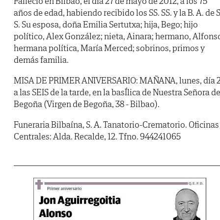
Falleció en Bilbao, el día 27 de mayo de 2012, a los 75
años de edad, habiendo recibido los SS. SS. y la B. A. de S
S. Su esposa, doña Emilia Sertutxa; hija, Bego; hijo
político, Alex González; nieta, Ainara; hermano, Alfons
hermana política, María Merced; sobrinos, primos y
demás familia.
MISA DE PRIMER ANIVERSARIO: MAÑANA, lunes, día 2
a las SEIS de la tarde, en la basÍlica de Nuestra Señora d
Begoña (Virgen de Begoña, 38 - Bilbao).
Funeraria Bilbaína, S. A. Tanatorio-Crematorio. Oficinas
Centrales: Alda. Recalde, 12. Tfno. 944241065