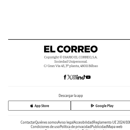
Copyright © DIARIO EL CORREO, S.A.
Sociedad Unipersonal.
C/ Gran Vía 45, 3ª planta, 48011 Bilbao
Descargar la app
App Store
Google Play
Contactar
Quiénes somos
Aviso legal
Accesibilidad
Reglamento UE 2024/10
Condiciones de uso
Política de privacidad
Publicidad
Mapa web