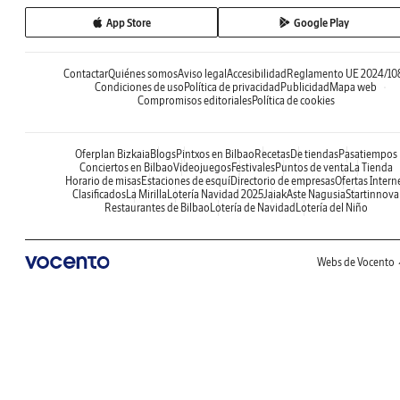
App Store
Google Play
Contactar
Quiénes somos
Aviso legal
Accesibilidad
Reglamento UE 2024/10
Condiciones de uso
Política de privacidad
Publicidad
Mapa web
Compromisos editoriales
Política de cookies
Oferplan Bizkaia
Blogs
Pintxos en Bilbao
Recetas
De tiendas
Pasatiempos
Conciertos en Bilbao
Videojuegos
Festivales
Puntos de venta
La Tienda
Horario de misas
Estaciones de esquí
Directorio de empresas
Ofertas Intern
Clasificados
La Mirilla
Lotería Navidad 2025
Jaiak
Aste Nagusia
Startinnova
Restaurantes de Bilbao
Lotería de Navidad
Lotería del Niño
Webs de Vocento