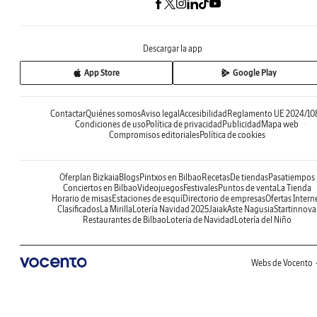
Descargar la app
App Store
Google Play
Contactar
Quiénes somos
Aviso legal
Accesibilidad
Reglamento UE 2024/10
Condiciones de uso
Política de privacidad
Publicidad
Mapa web
Compromisos editoriales
Política de cookies
Oferplan Bizkaia
Blogs
Pintxos en Bilbao
Recetas
De tiendas
Pasatiempos
Conciertos en Bilbao
Videojuegos
Festivales
Puntos de venta
La Tienda
Horario de misas
Estaciones de esquí
Directorio de empresas
Ofertas Intern
Clasificados
La Mirilla
Lotería Navidad 2025
Jaiak
Aste Nagusia
Startinnova
Restaurantes de Bilbao
Lotería de Navidad
Lotería del Niño
Webs de Vocento