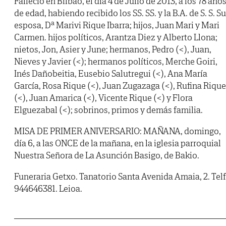
Falleció en Bilbao, el día 4 de Julio de 2013, a los 78 año
de edad, habiendo recibido los SS. SS. y la B.A. de S. S. Su
esposa, Dª Marivi Rique Ibarra; hijos, Juan Mari y Mari
Carmen. hijos políticos, Arantza Diez y Alberto Llona;
nietos, Jon, Asier y June; hermanos, Pedro (<), Juan,
Nieves y Javier (<); hermanos políticos, Merche Goiri,
Inés Dañobeitia, Eusebio Salutregui (<), Ana María
García, Rosa Rique (<), Juan Zugazaga (<), Rufina Rique
(<), Juan Amarica (<), Vicente Rique (<) y Flora
Elguezabal (<); sobrinos, primos y demás familia.
MISA DE PRIMER ANIVERSARIO: MAÑANA, domingo,
día 6, a las ONCE de la mañana, en la iglesia parroquial
Nuestra Señora de La Asunción Basigo, de Bakio.
Funeraria Getxo. Tanatorio Santa Avenida Amaia, 2. Telf
944646381. Leioa.