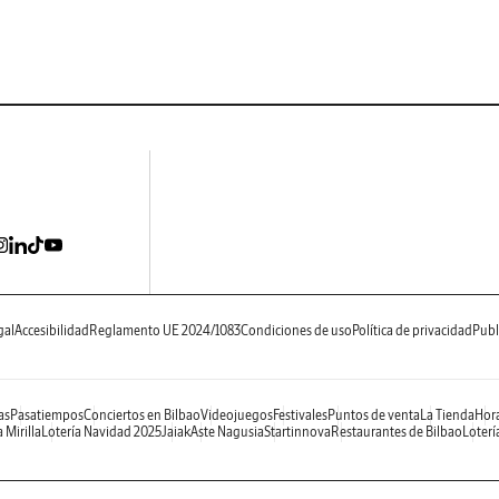
gal
Accesibilidad
Reglamento UE 2024/1083
Condiciones de uso
Política de privacidad
Publ
as
Pasatiempos
Conciertos en Bilbao
Videojuegos
Festivales
Puntos de venta
La Tienda
Hora
 Mirilla
Lotería Navidad 2025
Jaiak
Aste Nagusia
Startinnova
Restaurantes de Bilbao
Loterí