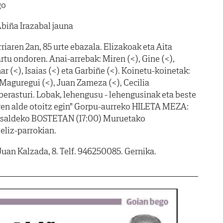
go
biña Irazabal jauna
iaren 2an, 85 urte ebazala. Elizakoak eta Aita
u ondoren. Anai-arrebak: Miren (<), Gine (<),
ar (<), Isaias (<) eta Garbiñe (<). Koinetu-koinetak:
 Maguregui (<), Juan Zameza (<), Cecilia
Aberasturi. Lobak, lehengusu - lehengusinak eta beste
aren alde otoitz egin" Gorpu-aurreko HILETA MEZA:
atsaldeko BOSTETAN (17:00) Muruetako
eliz-parrokian.
Juan Kalzada, 8. Telf. 946250085. Gernika.