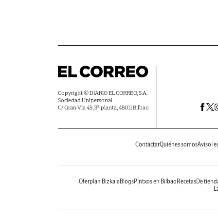
Copyright © DIARIO EL CORREO, S.A.
Sociedad Unipersonal.
C/ Gran Vía 45, 3ª planta, 48011 Bilbao
Contactar
Quiénes somos
Aviso le
Oferplan Bizkaia
Blogs
Pintxos en Bilbao
Recetas
De tiend
La