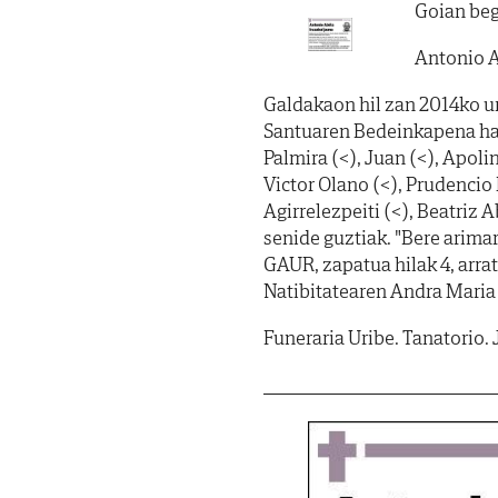
Goian be
Antonio A
Galdakaon hil zan 2014ko urr
Santuaren Bedeinkapena hart
Palmira (<), Juan (<), Apolin
Victor Olano (<), Prudencio
Agirrelezpeiti (<), Beatriz 
senide guztiak. "Bere arim
GAUR, zapatua hilak 4, arr
Natibitatearen Andra Maria 
Funeraria Uribe. Tanatorio. 