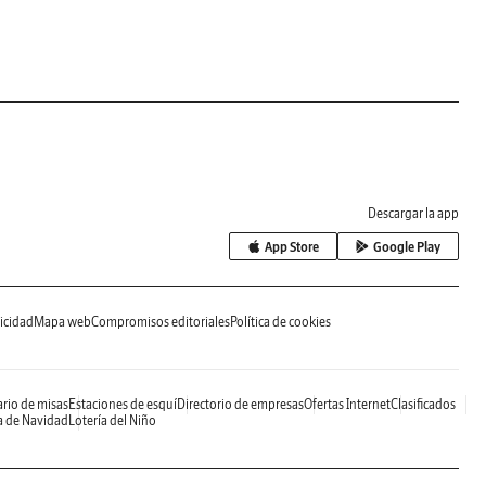
Descargar la app
App Store
Google Play
icidad
Mapa web
Compromisos editoriales
Política de cookies
rio de misas
Estaciones de esquí
Directorio de empresas
Ofertas Internet
Clasificados
a de Navidad
Lotería del Niño