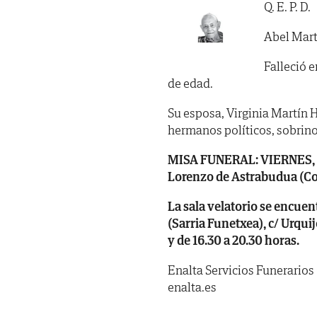
Q. E. P. D.
Abel Mart
Falleció e
de edad.
Su esposa, Virginia Martín H
hermanos políticos, sobrino
MISA FUNERAL: VIERNES, día 
Lorenzo de Astrabudua (Con
La sala velatorio se encuen
(Sarria Funetxea), c/ Urquij
y de 16.30 a 20.30 horas.
Enalta Servicios Funerarios
enalta.es