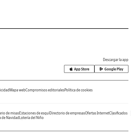
Descargar la app
App Store
Google Play
icidad
Mapa web
Compromisos editoriales
Política de cookies
rio de misas
Estaciones de esquí
Directorio de empresas
Ofertas Internet
Clasificados
a de Navidad
Lotería del Niño