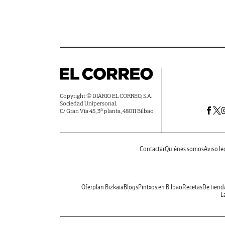
Copyright © DIARIO EL CORREO, S.A.
Sociedad Unipersonal.
C/ Gran Vía 45, 3ª planta, 48011 Bilbao
Contactar
Quiénes somos
Aviso le
Oferplan Bizkaia
Blogs
Pintxos en Bilbao
Recetas
De tiend
La