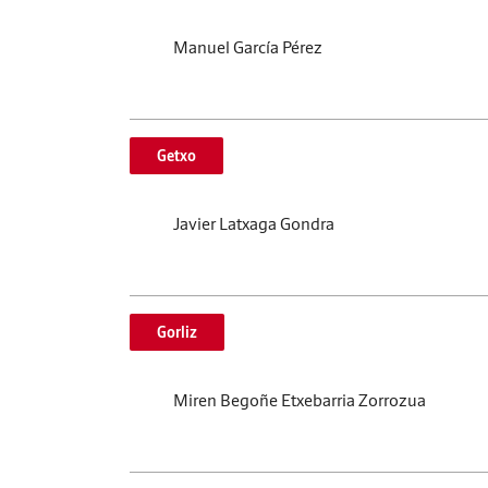
Manuel García Pérez
Getxo
Javier Latxaga Gondra
Gorliz
Miren Begoñe Etxebarria Zorrozua