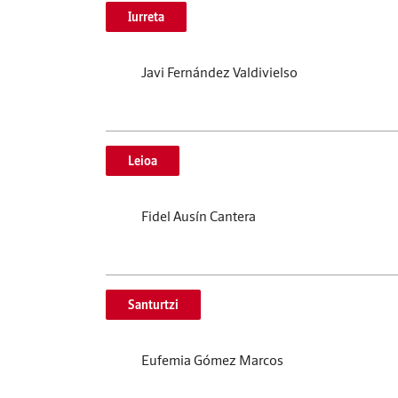
Iurreta
Javi Fernández Valdivielso
Leioa
Fidel Ausín Cantera
Santurtzi
Eufemia Gómez Marcos