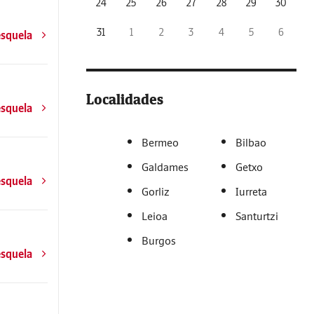
24
25
26
27
28
29
30
31
1
2
3
4
5
6
esquela
Localidades
esquela
Bermeo
Bilbao
Galdames
Getxo
esquela
Gorliz
Iurreta
Leioa
Santurtzi
Burgos
esquela