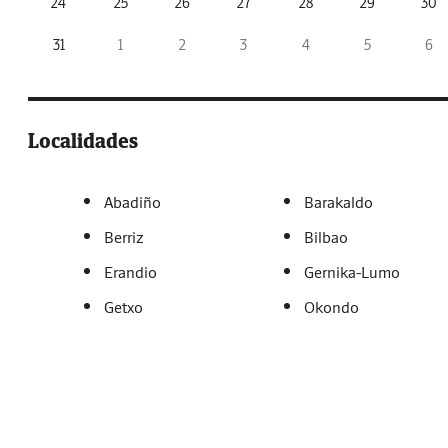
24
25
26
27
28
29
30
31
1
2
3
4
5
6
Localidades
Abadiño
Barakaldo
Berriz
Bilbao
Erandio
Gernika-Lumo
Getxo
Okondo