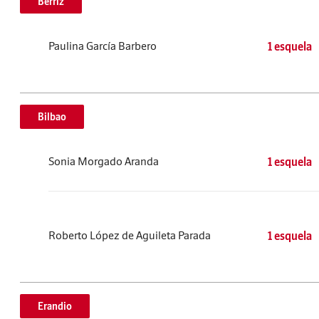
Berriz
Paulina García Barbero
1 esquela
Bilbao
Sonia Morgado Aranda
1 esquela
Roberto López de Aguileta Parada
1 esquela
Erandio