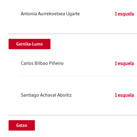
Antonia Aurrekoetxea Ugarte
1 esquela
Gernika-Lumo
Carlos Bilbao Piñeiro
1 esquela
Santiago Achaval Aboitiz
1 esquela
Getxo