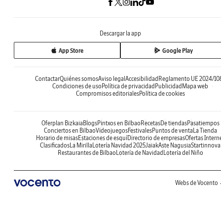
Descargar la app
App Store
Google Play
Contactar
Quiénes somos
Aviso legal
Accesibilidad
Reglamento UE 2024/10
Condiciones de uso
Política de privacidad
Publicidad
Mapa web
Compromisos editoriales
Política de cookies
Oferplan Bizkaia
Blogs
Pintxos en Bilbao
Recetas
De tiendas
Pasatiempos
Conciertos en Bilbao
Videojuegos
Festivales
Puntos de venta
La Tienda
Horario de misas
Estaciones de esquí
Directorio de empresas
Ofertas Intern
Clasificados
La Mirilla
Lotería Navidad 2025
Jaiak
Aste Nagusia
Startinnova
Restaurantes de Bilbao
Lotería de Navidad
Lotería del Niño
Webs de Vocento