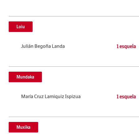
Loiu
Julián Begoña Landa
1 esquela
Mundaka
María Cruz Lamiquiz Ispizua
1 esquela
Muxika