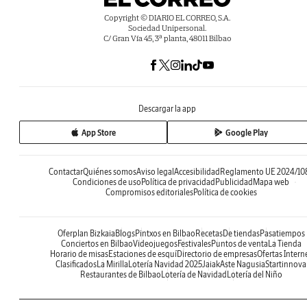
Copyright © DIARIO EL CORREO, S.A.
Sociedad Unipersonal.
C/ Gran Vía 45, 3ª planta, 48011 Bilbao
Descargar la app
App Store
Google Play
Contactar
Quiénes somos
Aviso legal
Accesibilidad
Reglamento UE 2024/10
Condiciones de uso
Política de privacidad
Publicidad
Mapa web
Compromisos editoriales
Política de cookies
Oferplan Bizkaia
Blogs
Pintxos en Bilbao
Recetas
De tiendas
Pasatiempos
Conciertos en Bilbao
Videojuegos
Festivales
Puntos de venta
La Tienda
Horario de misas
Estaciones de esquí
Directorio de empresas
Ofertas Intern
Clasificados
La Mirilla
Lotería Navidad 2025
Jaiak
Aste Nagusia
Startinnova
Restaurantes de Bilbao
Lotería de Navidad
Lotería del Niño