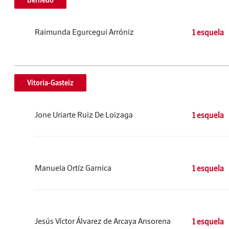
Bernedo
Raimunda Egurcegui Arróniz
1 esquela
Vitoria-Gasteiz
Jone Uriarte Ruiz De Loizaga
1 esquela
Manuela Ortíz Garnica
1 esquela
Jesús Víctor Álvarez de Arcaya Ansorena
1 esquela