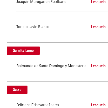
Joaquín Murugarren Escribano
1 esquela
Toribio Lavin Blanco
1 esquela
Gernika-Lumo
Raimundo de Santo Domingo y Monesterio
1 esquela
Getxo
Feliciana Echevarria Ibarra
1 esquela