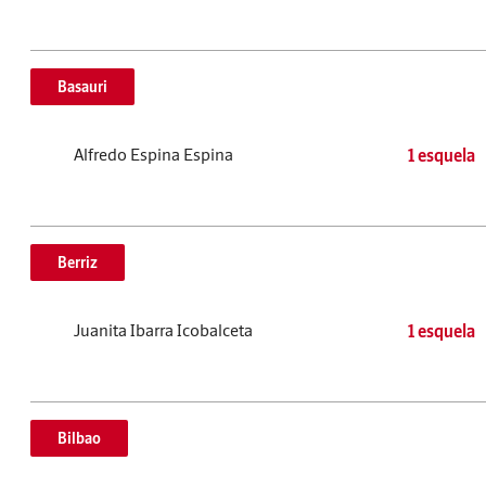
Basauri
Alfredo Espina Espina
1 esquela
Berriz
Juanita Ibarra Icobalceta
1 esquela
Bilbao