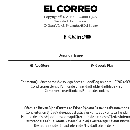
Copyright © DIARIO EL CORREO, S.A.
Sociedad Unipersonal.
C/ Gran Vía 45, 3ª planta, 48011 Bilbao
Descargar la app
App Store
Google Play
Contactar
Quiénes somos
Aviso legal
Accesibilidad
Reglamento UE 2024/10
Condiciones de uso
Política de privacidad
Publicidad
Mapa web
Compromisos editoriales
Política de cookies
Oferplan Bizkaia
Blogs
Pintxos en Bilbao
Recetas
De tiendas
Pasatiempos
Conciertos en Bilbao
Videojuegos
Festivales
Puntos de venta
La Tienda
Horario de misas
Estaciones de esquí
Directorio de empresas
Ofertas Intern
Clasificados
La Mirilla
Lotería Navidad 2025
Jaiak
Aste Nagusia
Startinnova
Restaurantes de Bilbao
Lotería de Navidad
Lotería del Niño