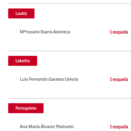
Laukiz
Mªrosario Ibarra Astoreca
1 esquela
Lekeitio
Luis Fernando Garatea Uskola
1 esquela
Portugalete
Ana María Álvarez Pedruelo
1 esquela