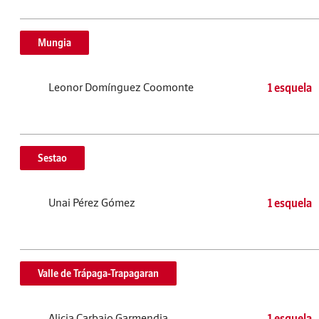
Mungia
Leonor Domínguez Coomonte
1 esquela
Sestao
Unai Pérez Gómez
1 esquela
Valle de Trápaga-Trapagaran
Alicia Carbajo Garmendia
1 esquela