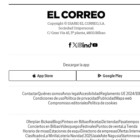
Copyright © DIARIO EL CORREO, S.A.
Sociedad Unipersonal.
C/ Gran Vía 45, 3ª planta, 48011 Bilbao
Descargar la app
App Store
Google Play
Contactar
Quiénes somos
Aviso legal
Accesibilidad
Reglamento UE 2024/10
Condiciones de uso
Política de privacidad
Publicidad
Mapa web
Compromisos editoriales
Política de cookies
Oferplan Bizkaia
Blogs
Pintxos en Bilbao
Recetas
De tiendas
Pasatiempos
Conciertos en Bilbao
Videojuegos
Festivales
Puntos de venta
La Tienda
Horario de misas
Estaciones de esquí
Directorio de empresas
Ofertas Intern
Clasificados
La Mirilla
Lotería Navidad 2025
Jaiak
Aste Nagusia
Startinnova