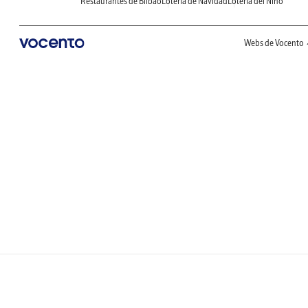
Restaurantes de Bilbao
Lotería de Navidad
Lotería del Niño
Webs de Vocento