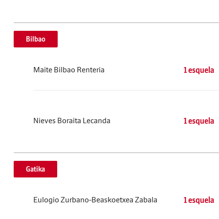
Bilbao
Maite Bilbao Renteria
1 esquela
Nieves Boraita Lecanda
1 esquela
Gatika
Eulogio Zurbano-Beaskoetxea Zabala
1 esquela