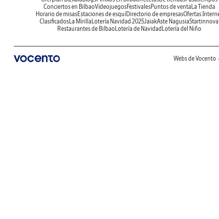
Conciertos en Bilbao
Videojuegos
Festivales
Puntos de venta
La Tienda
Horario de misas
Estaciones de esquí
Directorio de empresas
Ofertas Intern
Clasificados
La Mirilla
Lotería Navidad 2025
Jaiak
Aste Nagusia
Startinnova
Restaurantes de Bilbao
Lotería de Navidad
Lotería del Niño
Webs de Vocento