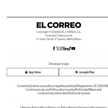
Copyright © DIARIO EL CORREO, S.A.
Sociedad Unipersonal.
C/ Gran Vía 45, 3ª planta, 48011 Bilbao
Descargar la app
App Store
Google Play
Contactar
Quiénes somos
Aviso legal
Accesibilidad
Reglamento UE 2024/10
Condiciones de uso
Política de privacidad
Publicidad
Mapa web
Compromisos editoriales
Política de cookies
Oferplan Bizkaia
Blogs
Pintxos en Bilbao
Recetas
De tiendas
Pasatiempos