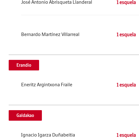
José Antonio Abrisqueta Llanderal
1 esquela
Bernardo Martínez Villarreal
1 esquela
Erandio
Eneritz Argintxona Fraile
1 esquela
Galdakao
Ignacio Igarza Duñabeitia
1 esquela