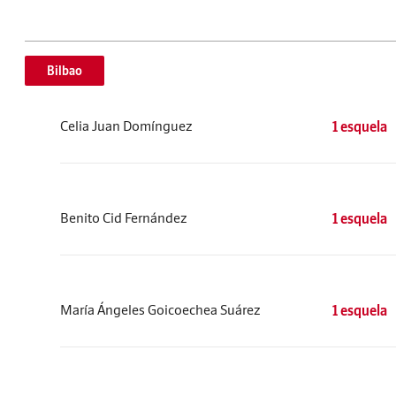
Bilbao
Celia Juan Domínguez
1 esquela
Benito Cid Fernández
1 esquela
María Ángeles Goicoechea Suárez
1 esquela