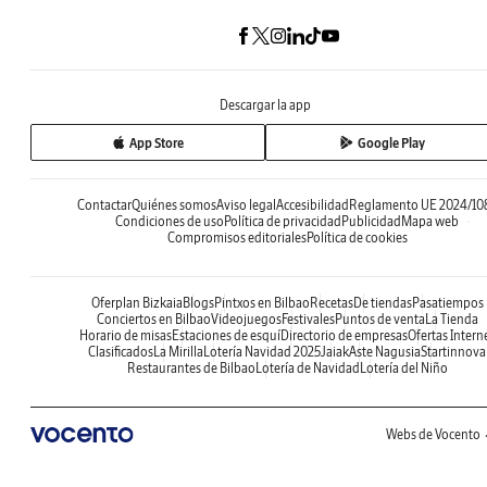
Descargar la app
App Store
Google Play
Contactar
Quiénes somos
Aviso legal
Accesibilidad
Reglamento UE 2024/10
Condiciones de uso
Política de privacidad
Publicidad
Mapa web
Compromisos editoriales
Política de cookies
Oferplan Bizkaia
Blogs
Pintxos en Bilbao
Recetas
De tiendas
Pasatiempos
Conciertos en Bilbao
Videojuegos
Festivales
Puntos de venta
La Tienda
Horario de misas
Estaciones de esquí
Directorio de empresas
Ofertas Intern
Clasificados
La Mirilla
Lotería Navidad 2025
Jaiak
Aste Nagusia
Startinnova
Restaurantes de Bilbao
Lotería de Navidad
Lotería del Niño
Webs de Vocento